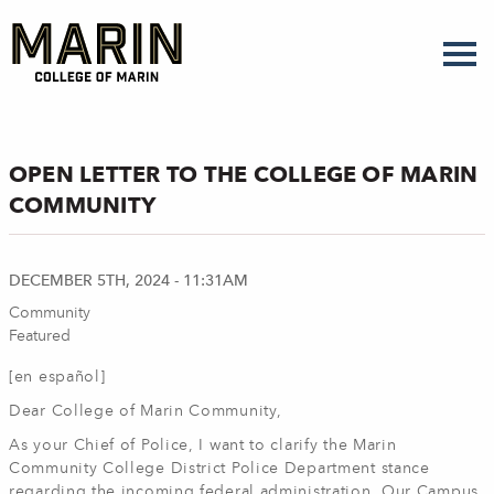
Skip
to
main
content
OPEN LETTER TO THE COLLEGE OF MARIN
COMMUNITY
DECEMBER 5TH, 2024 - 11:31AM
Community
Featured
[en español]
Dear College of Marin Community,
As your Chief of Police, I want to clarify the Marin
Community College District Police Department stance
regarding the incoming federal administration. Our Campus