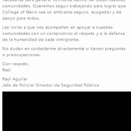
necesarias para generar confianza dentro de todas nuestras
comunidades. Queremos seguir trabajando para lograr que
College of Marin sea un ambiente seguro, acogedor y de
apoyo para todos.
Les invito a que nos acompañen en apoyar a nuestras
comunidades con un compromiso al respeto y a la defensa
de la humanidad de cada inmigrante.
No duden en contactarme directamente si tienen preguntas
o preocupaciones.
Con respeto,
Raúl
Raúl Aguilar
Jefe de Policía/ Director de Seguridad Pública