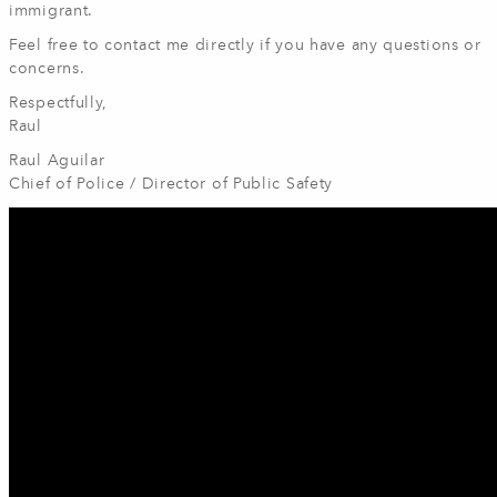
immigrant.
Feel free to contact me directly if you have any questions or
concerns.
Respectfully,
Raul
Raul Aguilar
Chief of Police / Director of Public Safety