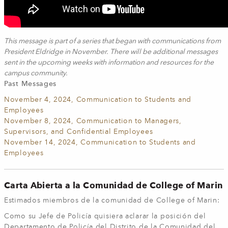
This message is part of a series that began with communications from
President Eldridge in November. There will be additional messages
sent in the upcoming weeks with information and resources for the
campus community.
Past Messages
November 4, 2024, Communication to Students and
Employees
November 8, 2024, Communication to Managers,
Supervisors, and Confidential Employees
November 14, 2024, Communication to Students and
Employees
Carta Abierta a la Comunidad de College of Marin
Estimados miembros de la comunidad de College of Marin:
Como su Jefe de Policía quisiera aclarar la posición del
Departamento de Policía del Distrito de la Comunidad del