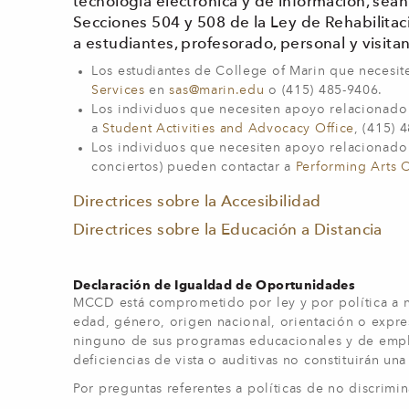
tecnología electrónica y de información, sea
Secciones 504 y 508 de la Ley de Rehabilit
a estudiantes, profesorado, personal y visita
Los estudiantes de College of Marin que necesi
Services
en
sas@marin.edu
o (415) 485-9406.
Los individuos que necesiten apoyo relacionado 
a
Student Activities and Advocacy Office
, (415) 
Los individuos que necesiten apoyo relacionado a
conciertos) pueden contactar a
Performing Arts O
Directrices sobre la Accesibilidad
Directrices sobre la Educación a Distancia
Declaración de Igualdad de Oportunidades
MCCD está comprometido por ley y por política a no 
edad, género, origen nacional, orientación o expres
ninguno de sus programas educacionales y de empleo 
deficiencias de vista o auditivas no constituirán u
Por preguntas referentes a políticas de no discrimi