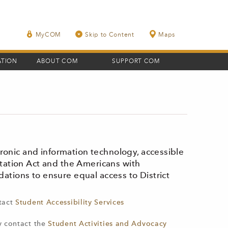
MyCOM
Skip to Content
Maps
ATION
ABOUT COM
SUPPORT COM
ronic and information technology, accessible
litation Act and the Americans with
dations to ensure equal access to District
tact
Student Accessibility Services
y contact the
Student Activities and Advocacy