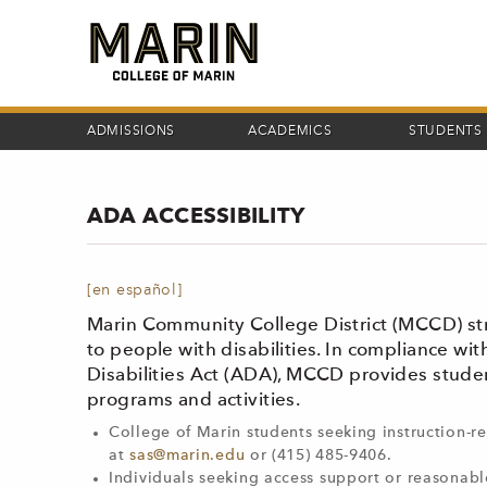
Skip
to
main
content
ADMISSIONS
ACADEMICS
STUDENTS
ADA ACCESSIBILITY
[en español]
Marin Community College District (MCCD) stri
to people with disabilities. In compliance wi
Disabilities Act (ADA), MCCD provides student
programs and activities.
College of Marin students seeking instruction
at
sas@marin.edu
or (415) 485-9406.
Individuals seeking access support or reasonab