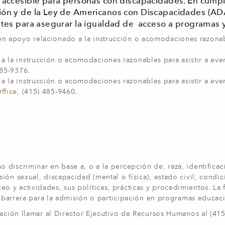
n accesible para personas con discapacidades. En cumpl
ación y de la Ley de Americanos con Discapacidades 
ntes para asegurar la igualdad de acceso a programas y 
ten apoyo relacionado a la instrucción o acomodaciones razona
a la instrucción o acomodaciones razonables para asistir a eve
485-9376.
 la instrucción o acomodaciones razonables para asistir a even
ffice
, (415) 485-9460.
discriminar en base a, o a la percepción de, raza, identificac
ión sexual, discapacidad (mental o física), estado civil, cond
y actividades, sus políticas, prácticas y procedimientos. La fa
na barrera para la admisión o participación en programas educac
nación llamar al Director Ejecutivo de Recursos Humanos al (41